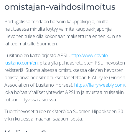
omistajan-vaihdosilmoitus
Portugalissa tehdään harvoin kauppakirjoja, mutta
haluttaessa minulta löytyy valmiita kauppakirjapohjia.
Hevonen tulee olla kokonaan maksettuna ennen kuin se
lähtee matkalle Suomeen.
Lusitanojen kattojärjestö APSL,
http://www.cavalo-
lusitano.com/en
, pitää yllä puhdasrotuisten PSL- hevosten
rekisteriä. Suomalaisessa omistuksessa olevien hevosten
omistajanvaihdosilmoitukset lähetetään FIAL ry:lle (Finnish
Association of Lusitano Horses),
https://fialry.weebly.com/
,
joka hoitaa viralliset yhteydet APSL:n ja avustaa muissakin
rotuun liittyvissä asioissa.
Tuontihevoset tulee rekisteröidä Suomen Hippokseen 30
vrk:n kuluessa maahan saapumisesta.