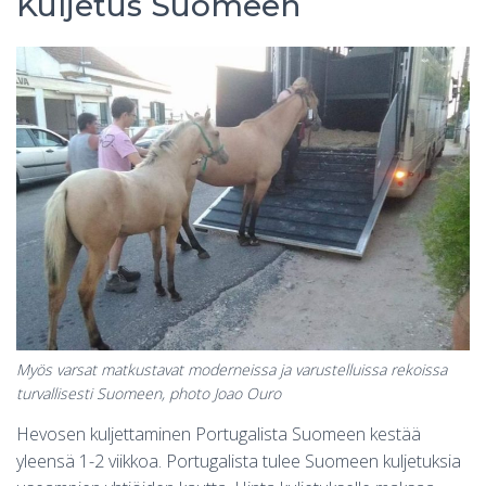
Kuljetus Suomeen
Myös varsat matkustavat moderneissa ja varustelluissa rekoissa
turvallisesti Suomeen, photo Joao Ouro
Hevosen kuljettaminen Portugalista Suomeen kestää
yleensä 1-2 viikkoa. Portugalista tulee Suomeen kuljetuksia