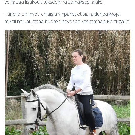
voi jättää lisäkoulutukseen haluamaksesi ajaksi.
Tarjolla on myös erilaisia ympärivuotisia laidunpaikkoja,
mikäli haluat jättää nuoren hevosen kasvamaan Portugaliin.