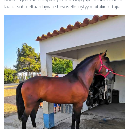
laatu- suhteeltaan hyvälle hevoselle löytyy muitakin ottajia.