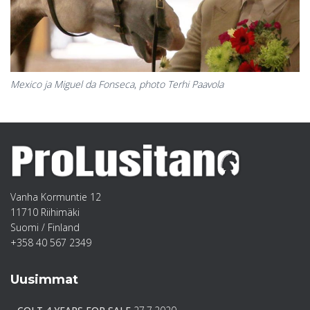
Mexico ja Miguel da Fonseca
,
photo Terhi Paavola
Vanha Kormuntie 12
11710 Riihimäki
Suomi / Finland
+358 40 567 2349‬
Uusimmat