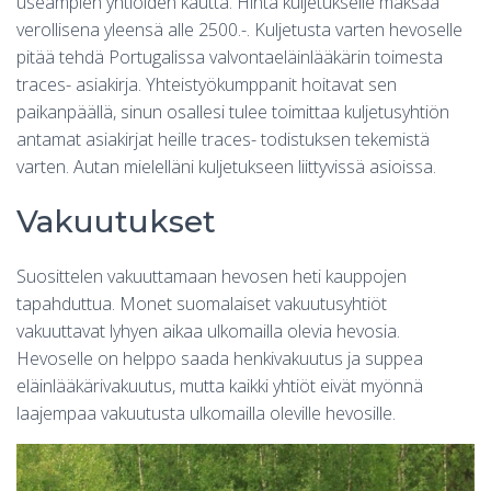
useampien yhtiöiden kautta. Hinta kuljetukselle maksaa
verollisena yleensä alle 2500.-. Kuljetusta varten hevoselle
pitää tehdä Portugalissa valvontaeläinlääkärin toimesta
traces- asiakirja. Yhteistyökumppanit hoitavat sen
paikanpäällä, sinun osallesi tulee toimittaa kuljetusyhtiön
antamat asiakirjat heille traces- todistuksen tekemistä
varten. Autan mielelläni kuljetukseen liittyvissä asioissa.
Vakuutukset
Suosittelen vakuuttamaan hevosen heti kauppojen
tapahduttua. Monet suomalaiset vakuutusyhtiöt
vakuuttavat lyhyen aikaa ulkomailla olevia hevosia.
Hevoselle on helppo saada henkivakuutus ja suppea
eläinlääkärivakuutus, mutta kaikki yhtiöt eivät myönnä
laajempaa vakuutusta ulkomailla oleville hevosille.