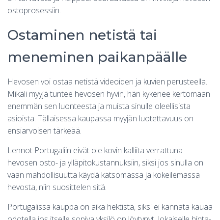
ostoprosessiin.
Ostaminen netistä tai
meneminen paikanpäälle
Hevosen voi ostaa netistä videoiden ja kuvien perusteella.
Mikäli myyjä tuntee hevosen hyvin, hän kykenee kertomaan
enemmän sen luonteesta ja muista sinulle oleellisista
asioista. Tällaisessa kaupassa myyjän luotettavuus on
ensiarvoisen tärkeää.
Lennot Portugaliin eivät ole kovin kalliita verrattuna
hevosen osto- ja ylläpitokustannuksiin, siksi jos sinulla on
vaan mahdollisuutta käydä katsomassa ja kokeilemassa
hevosta, niin suosittelen sitä.
Portugalissa kauppa on aika hektistä, siksi ei kannata kauaa
odotella jos itselle sopiva yksilö on löytynyt. Jokaiselle hinta-